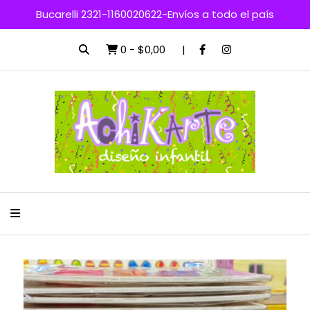
Bucarelli 2321-1160020622-Envíos a todo el país
0
-
$0,00