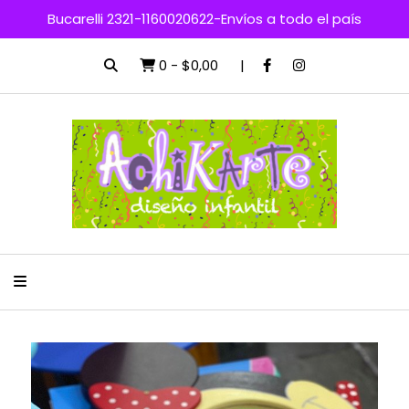
Bucarelli 2321-1160020622-Envíos a todo el país
0
-
$0,00