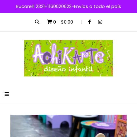
Bucarelli 2321-1160020622-Envíos a todo el país
0
-
$0,00