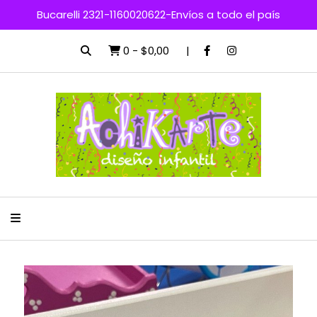
Bucarelli 2321-1160020622-Envíos a todo el país
0
-
$0,00