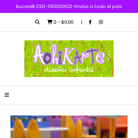
Bucarelli 2321-1160020622-Envíos a todo el país
0
-
$0,00