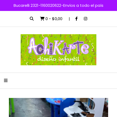
Bucarelli 2321-1160020622-Envíos a todo el país
0
-
$0,00