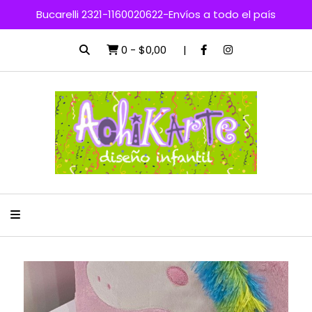
Bucarelli 2321-1160020622-Envíos a todo el país
0
-
$0,00