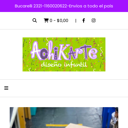
Bucarelli 2321-1160020622-Envíos a todo el país
0
-
$0,00